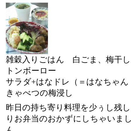
雑穀入りごはん 白ごま、梅干し
トンボーロー
サラダ+はなドレ（＝はなちゃん
きゃべつの梅浸し
昨日の持ち寄り料理を少ぅし残
りお弁当のおかずにしちゃいま
ん。