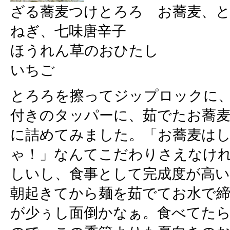
ざる蕎麦つけとろろ お蕎麦、
ねぎ、七味唐辛子
ほうれん草のおひたし
いちご
とろろを擦ってジップロックに
付きのタッパーに、茹でたお蕎
に詰めてみました。「お蕎麦は
ゃ！」なんてこだわりさえなけ
しいし、食事として完成度が高
朝起きてから麺を茹でてお水で
が少ぅし面倒かなぁ。食べてた