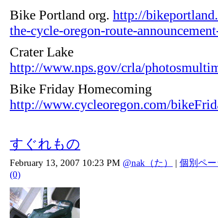
Bike Portland org.
http://bikeportland
the-cycle-oregon-route-announcement-
Crater Lake
http://www.nps.gov/crla/photosmulti
Bike Friday Homecoming
http://www.cycleoregon.com/bikeFrid
すぐれもの
February 13, 2007 10:23 PM
@nak（た）
|
個別ペー
(0)