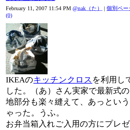
February 11, 2007 11:54 PM
@nak（た）
|
個別ペー
(0)
IKEAの
キッチンクロス
を利用し
した。（あ）さん実家で最新式
地部分も楽々縫えて、あっという
ゃった。うふ。
お弁当箱入れご入用の方にプレ