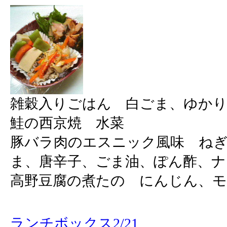
雑穀入りごはん 白ごま、ゆか
鮭の西京焼 水菜
豚バラ肉のエスニック風味 ね
ま、唐辛子、ごま油、ぽん酢、ナ
高野豆腐の煮たの にんじん、
ランチボックス2/21