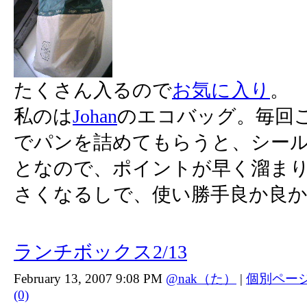
たくさん入るので
お気に入り
。
私のは
Johan
のエコバッグ。毎回
でパンを詰めてもらうと、シー
となので、ポイントが早く溜ま
さくなるしで、使い勝手良か良か
ランチボックス2/13
February 13, 2007 9:08 PM
@nak（た）
|
個別ペー
(0)