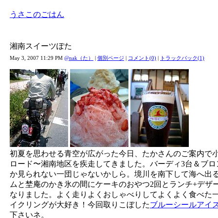
うさこのごはん
湘南スイーツぽた
May 3, 2007 11:29 PM
@nak（た）
|
個別ページ
|
コメント(0)
|
トラックバック(1)
初夏を思わせる青空が広がった今日、たかさんのご案内で小
ロード〜湘南地区を疾走してきました。バーディ3台＆ブロ
か見られない一団じゃないかしら。境川を南下して海へ出
ムと埜庵のかき氷の間にケーキのおやつ2回とランチ+デザ
なりました。よく走りよくおしゃべりしてよくよく食べた
イクリングが大好き！今回取りこぼした
ブルーシールアイ
下さいネ。