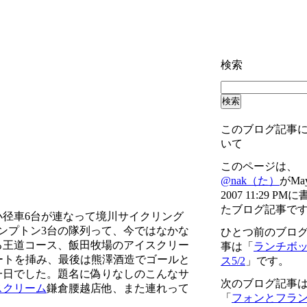
検索
このブログ記事
いて
このページは、
@nak（た）
がMay
2007 11:29 PM
たブログ記事で
径車6台が連なって境川サイクリング
ンプトン3台の隊列って、今ではなかな
ひとつ前のブロ
る王道コース、飯田牧場のアイスクリー
事は「
ランチボ
ートを挿み、最後は熊澤酒造でゴールと
ス5/2
」です。
一日でした。題名に偽りなしのこんなサ
次のブログ記事
スクリーム
鎌倉腰越店他、また連れって
「
フォンとフラ