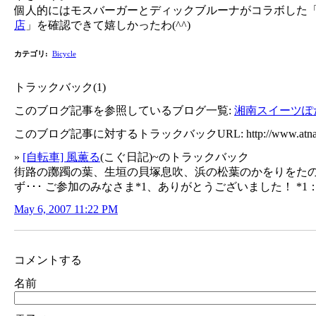
個人的にはモスバーガーとディックブルーナがコラボした
店
」を確認できて嬉しかったわ(^^)
カテゴリ
:
Bicycle
トラックバック(1)
このブログ記事を参照しているブログ一覧:
湘南スイーツぽ
このブログ記事に対するトラックバックURL:
http://www.atn
»
[自転車] 風薫る
(こぐ日記)~のトラックバック
街路の躑躅の葉、生垣の貝塚息吹、浜の松葉のかをりをたの
ず･･･ ご参加のみなさま*1、ありがとうございました！ *1：.
May 6, 2007 11:22 PM
コメントする
名前