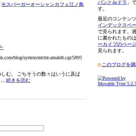
パンと4xドラ
」
「
モスバーガーオーシャンカフェ江ノ島
す。
最近のコンテン
インデックスペ
で見られます。
に書かれたもの
ーカイブのペー
た
見られます。
ak.com/blog/system/mt/mt-atnaktb.cgi/5895
このブログを購
しむ。 ごちそうの数々はいうに及ば
..
続きを読む