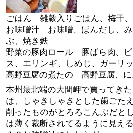
ごはん 雑穀入りごはん、梅干
お味噌汁 お味噌、ほんだし、
ぶ、焼き麩
野菜の豚肉ロール 豚ばら肉、
ス、エリンギ、しめじ、ガーリ
高野豆腐の煮たの 高野豆腐、に
本州最北端の大間岬で買ってきた
は、しゃきしゃきとした歯ごた
削ったものがとろろこんぶだと
は薄く裁断されてるように見え